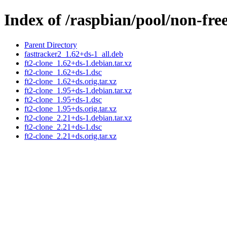
Index of /raspbian/pool/non-free
Parent Directory
fasttracker2_1.62+ds-1_all.deb
ft2-clone_1.62+ds-1.debian.tar.xz
ft2-clone_1.62+ds-1.dsc
ft2-clone_1.62+ds.orig.tar.xz
ft2-clone_1.95+ds-1.debian.tar.xz
ft2-clone_1.95+ds-1.dsc
ft2-clone_1.95+ds.orig.tar.xz
ft2-clone_2.21+ds-1.debian.tar.xz
ft2-clone_2.21+ds-1.dsc
ft2-clone_2.21+ds.orig.tar.xz