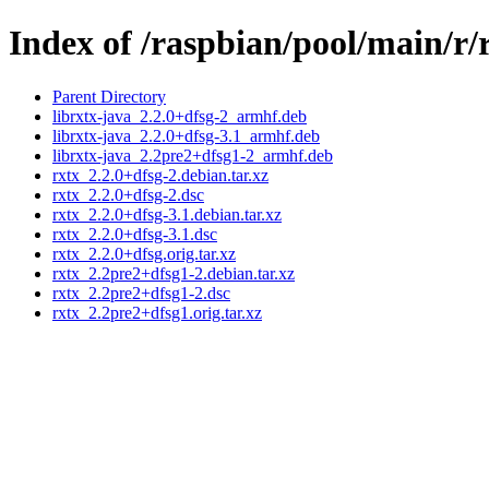
Index of /raspbian/pool/main/r/
Parent Directory
librxtx-java_2.2.0+dfsg-2_armhf.deb
librxtx-java_2.2.0+dfsg-3.1_armhf.deb
librxtx-java_2.2pre2+dfsg1-2_armhf.deb
rxtx_2.2.0+dfsg-2.debian.tar.xz
rxtx_2.2.0+dfsg-2.dsc
rxtx_2.2.0+dfsg-3.1.debian.tar.xz
rxtx_2.2.0+dfsg-3.1.dsc
rxtx_2.2.0+dfsg.orig.tar.xz
rxtx_2.2pre2+dfsg1-2.debian.tar.xz
rxtx_2.2pre2+dfsg1-2.dsc
rxtx_2.2pre2+dfsg1.orig.tar.xz