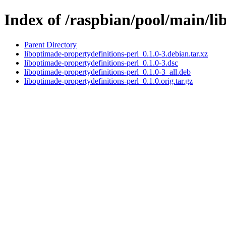
Index of /raspbian/pool/main/li
Parent Directory
liboptimade-propertydefinitions-perl_0.1.0-3.debian.tar.xz
liboptimade-propertydefinitions-perl_0.1.0-3.dsc
liboptimade-propertydefinitions-perl_0.1.0-3_all.deb
liboptimade-propertydefinitions-perl_0.1.0.orig.tar.gz