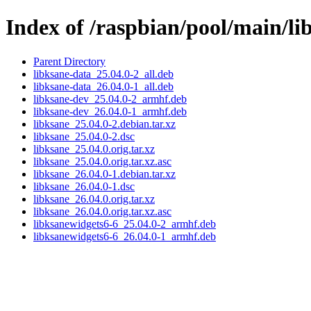
Index of /raspbian/pool/main/li
Parent Directory
libksane-data_25.04.0-2_all.deb
libksane-data_26.04.0-1_all.deb
libksane-dev_25.04.0-2_armhf.deb
libksane-dev_26.04.0-1_armhf.deb
libksane_25.04.0-2.debian.tar.xz
libksane_25.04.0-2.dsc
libksane_25.04.0.orig.tar.xz
libksane_25.04.0.orig.tar.xz.asc
libksane_26.04.0-1.debian.tar.xz
libksane_26.04.0-1.dsc
libksane_26.04.0.orig.tar.xz
libksane_26.04.0.orig.tar.xz.asc
libksanewidgets6-6_25.04.0-2_armhf.deb
libksanewidgets6-6_26.04.0-1_armhf.deb